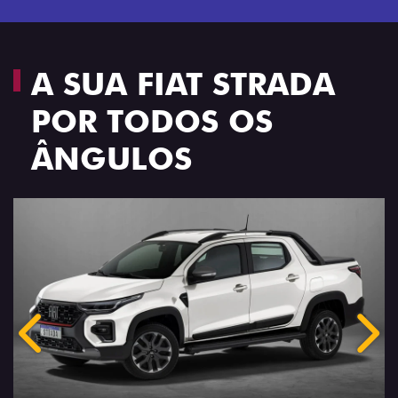
A SUA FIAT STRADA
POR TODOS OS
ÂNGULOS
Anterior
Próx