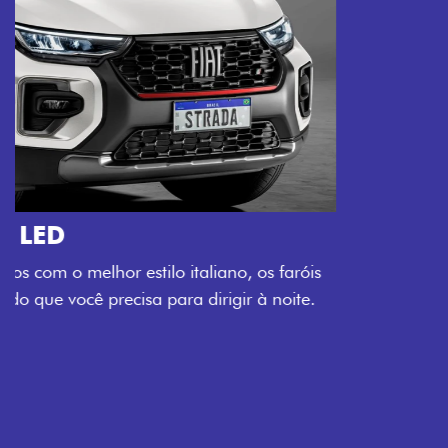
O VERDADEIRO 5 LUGARES E 4
PORTAS
Todo mundo pode viajar confortável na Fiat Strada,
que conta com cabine dupla de 5 lugares e 4 portas.
Próximo
Previous
Next
Espaço e conforto