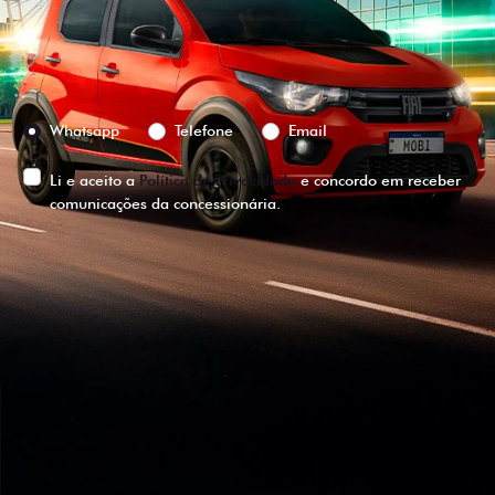
Versão escolhida
Preferência de contato:
Whatsapp
Telefone
Email
Li e aceito a
Política de Privacidade
e concordo em receber
comunicações da concessionária.
ENTRAR EM CONTATO
VISUALIZE O
VEÍCULO EM
360°