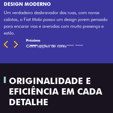
sua cara. Escolha entre o Preto Vul
ruas, com novas
Montecarlo, Branco Banchisa, Prata 
design jovem pensado
Silverstone.
m muita presença e
Previous
Next
ORIGINALIDADE E
EFICIÊNCIA EM CADA
DETALHE