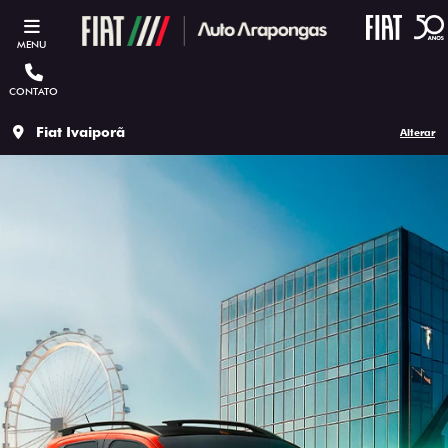
MENU
CONTATO
Fiat Ivaiporã
Alterar
ESTOU INTERESSADO