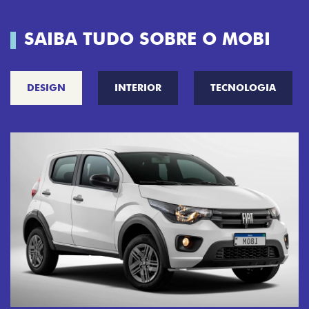
SAIBA TUDO SOBRE O MOBI
DESIGN
INTERIOR
TECNOLOGIA
CINCO OPÇÕES DE CORES
O Fiat Mobi tem sempre uma opção 