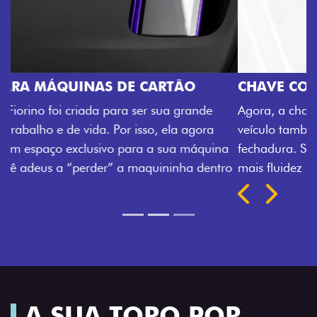
CHAVE COM TELECOMANDO
Agora, a chave da sua nova Fiorino pode abrir o
veículo também à distância, e não mais somente pela
fechadura. São detalhes como esse que trazem ainda
mais fluidez para o seu dia de trabalho.
Próximo
Previous
Next
Porta-luvas com iluminação
A SUA TORO POR