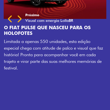
 OS
ição
ual que faz
em cada
emórias de