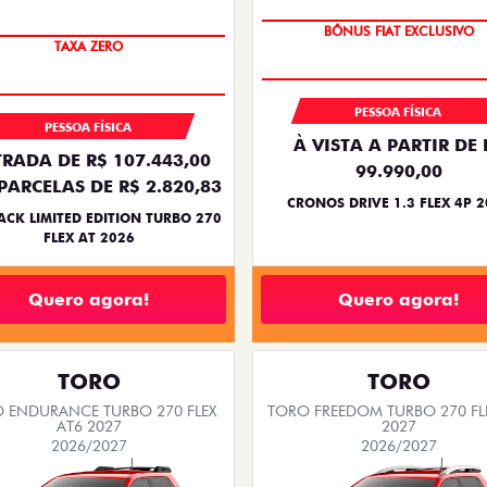
SUPER DESCONTO
PREÇO IMPERDÍVEL
BÔNUS FIAT EXCLUSIVO
TAXA ZERO
PESSOA FÍSICA
PESSOA FÍSICA
À VISTA A PARTIR DE 
RADA DE R$ 107.443,00
99.990,00
PARCELAS DE R$ 2.820,83
CRONOS DRIVE 1.3 FLEX 4P 
ACK LIMITED EDITION TURBO 270
FLEX AT 2026
Quero agora!
Quero agora!
TORO
TORO
 ENDURANCE TURBO 270 FLEX
TORO FREEDOM TURBO 270 FL
AT6 2027
2027
2026/2027
2026/2027