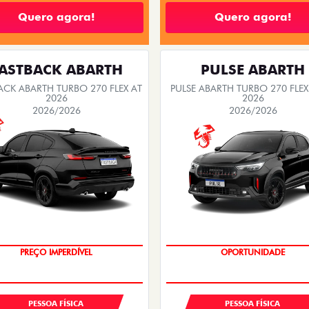
Quero agora!
Quero agora!
ASTBACK ABARTH
PULSE ABARTH
ACK ABARTH TURBO 270 FLEX AT
PULSE ABARTH TURBO 270 FLEX
2026
2026
2026/2026
2026/2026
TAXA ZERO
SAIA DE FIAT 0KM
PREÇO IMPERDÍVEL
OPORTUNIDADE
PESSOA FÍSICA
PESSOA FÍSICA