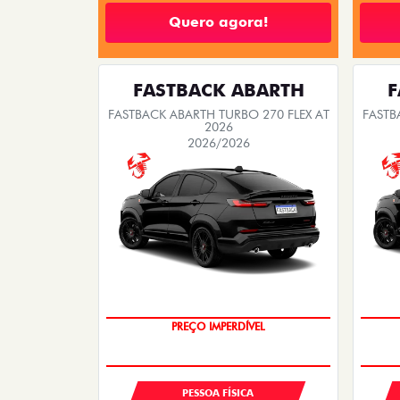
Quero agora!
FASTBACK ABARTH
F
FASTBACK ABARTH TURBO 270 FLEX AT
FASTB
2026
2026/2026
TAXA ZERO
PREÇO IMPERDÍVEL
PESSOA FÍSICA