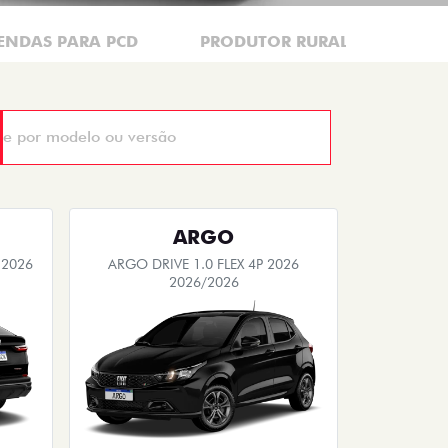
ENDAS PARA PCD
PRODUTOR RURAL
CNP
ARGO
 2026
ARGO DRIVE 1.0 FLEX 4P 2026
2026/2026