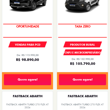
OPORTUNIDADE
TAXA ZERO
VENDAS PARA PCD
PRODUTOR RURAL
CNPJ E MICROEMPRESÁRIO
De: R$ 115.990,00
R$ 98.890,00
De: R$ 132.990,00
R$ 105.790,00
Quero agora!
Quero agora!
FASTBACK ABARTH
FASTBACK ABARTH
FASTBACK ABARTH TURBO 270 FLEX AT
FASTBACK ABARTH TURBO 270 FLEX AT
2026
2026