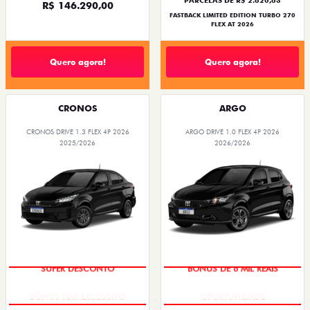
PARCELAS DE R$ 2.820,83
R$ 146.290,00
FASTBACK LIMITED EDITION TURBO 270
FLEX AT 2026
Quero agora!
Quero agora!
CRONOS
ARGO
CRONOS DRIVE 1.3 FLEX 4P 2026
ARGO DRIVE 1.0 FLEX 4P 2026
2025/2026
2026/2026
SUPER DESCONTO
BÔNUS DE 6 MIL REAIS