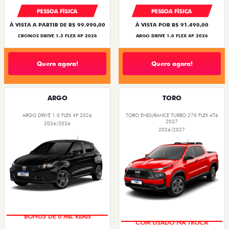
PESSOA FÍSICA
PESSOA FÍSICA
À VISTA A PARTIR DE R$ 99.990,00
À VISTA POR R$ 91.490,00
CRONOS DRIVE 1.3 FLEX 4P 2026
ARGO DRIVE 1.0 FLEX 4P 2026
Quero agora!
Quero agora!
ARGO
TORO
ARGO DRIVE 1.0 FLEX 4P 2026
TORO ENDURANCE TURBO 270 FLEX AT6
2027
2026/2026
2026/2027
BÔNUS DE 6 MIL REAIS
COM USADO NA TROCA