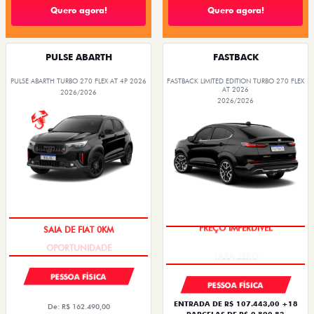
Quero agora!
Quero agora!
PULSE ABARTH
FASTBACK
PULSE ABARTH TURBO 270 FLEX AT 4P 2026
FASTBACK LIMITED EDITION TURBO 270 FLEX
AT 2026
2026/2026
2026/2026
SAIA DE FIAT 0KM
PREÇO IMPERDÍVEL
PESSOA FÍSICA
PESSOA FÍSICA
ENTRADA DE R$ 107.443,00 +18
De: R$ 162.490,00