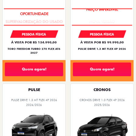
OPORTUNIDADE
PREÇO IMPERDÍVEL
PESSOA FÍSICA
PESSOA FÍSICA
À VISTA POR R$ 134.990,00
À VISTA POR R$ 99.990,00
TORO FREEDOM TURBO 270 FLEX AT6
PULSE DRIVE 1.3 MT FLEX 4P 2026
2027
Quero agora!
Quero agora!
PULSE
CRONOS
PULSE DRIVE 1.3 MT FLEX 4P 2026
CRONOS DRIVE 1.0 FLEX 4P 2026
2026/2026
2025/2026