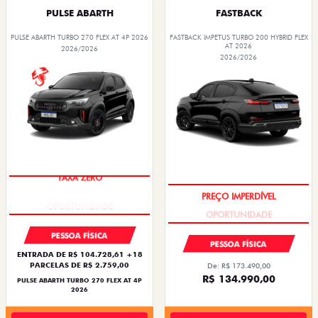
PULSE ABARTH
FASTBACK
PULSE ABARTH TURBO 270 FLEX AT 4P 2026
FASTBACK IMPETUS TURBO 200 HYBRID FLEX
AT 2026
2026/2026
2026/2026
TAXA ZERO
PREÇO IMPERDÍVEL
PESSOA FÍSICA
PESSOA FÍSICA
ENTRADA DE R$ 104.728,61 +18
PARCELAS DE R$ 2.759,00
De: R$ 173.490,00
R$ 134.990,00
PULSE ABARTH TURBO 270 FLEX AT 4P
2026