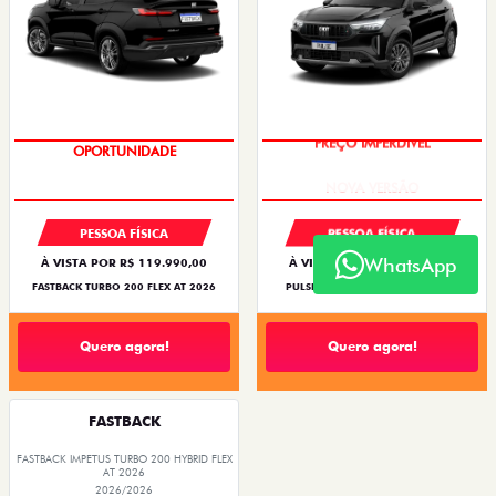
OPORTUNIDADE
PREÇO IMPERDÍVEL
PESSOA FÍSICA
PESSOA FÍSICA
WhatsApp
À VISTA POR R$ 119.990,00
À VISTA POR R$ 109.990,00
FASTBACK TURBO 200 FLEX AT 2026
PULSE DRIVE 1.3 AT FLEX 4P 2026
Quero agora!
Quero agora!
FASTBACK
FASTBACK IMPETUS TURBO 200 HYBRID FLEX
AT 2026
2026/2026