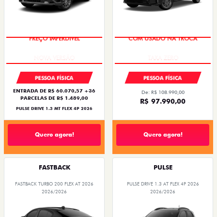
PREÇO IMPERDÍVEL
COM USADO NA TROCA
PESSOA FÍSICA
PESSOA FÍSICA
ENTRADA DE R$ 60.070,57 +36
De: R$ 108.990,00
PARCELAS DE R$ 1.489,00
R$ 97.990,00
PULSE DRIVE 1.3 MT FLEX 4P 2026
Quero agora!
Quero agora!
FASTBACK
PULSE
FASTBACK TURBO 200 FLEX AT 2026
PULSE DRIVE 1.3 AT FLEX 4P 2026
2026/2026
2026/2026