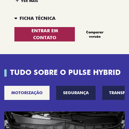
VER MAIS
FICHA TÉCNICA
ENTRAR EM
Comparar
versão
CONTATO
TUDO SOBRE O PULSE HYBRID
MOTORIZAÇÃO
SEGURANÇA
TRANSF