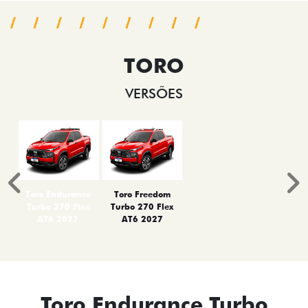
TORO
VERSÕES
Anterior
P
Toro Endurance
Toro Freedom
Turbo 270 Flex
Turbo 270 Flex
AT6 2027
AT6 2027
Toro Endurance Turbo