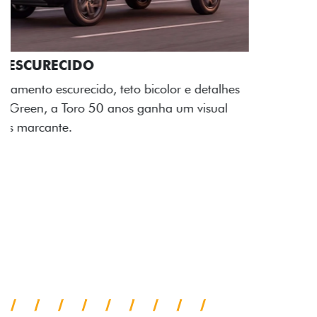
ADESIVOS ESTILIZADOS
Os adesivos aplicados no capô e nas laterais
reforçam a identidade única dessa edição para lá de
comemorativa.
Próximo
Previous
Next
Tecnologia de série
A SUA TORO POR
TODOS OS ÂNGULOS