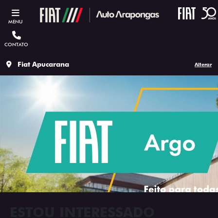
MENU
CONTATO
Fiat Apucarana
Alterar
ESTOU INTERESSADO