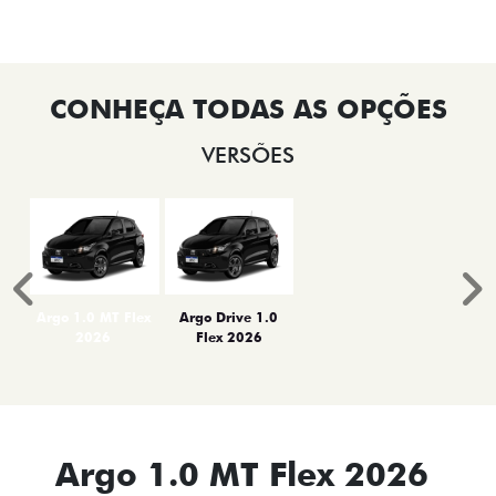
VERSÕES
Anterior
P
Argo 1.0 MT Flex
Argo Drive 1.0
2026
Flex 2026
Argo 1.0 MT Flex 2026