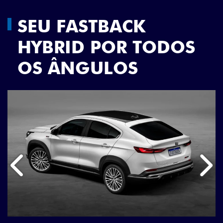
SEU FASTBACK
HYBRID POR TODOS
OS ÂNGULOS
Anterior
Próx