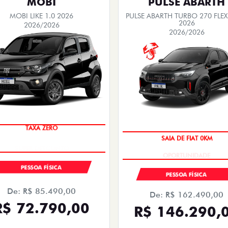
MOBI
PULSE ABARTH
MOBI LIKE 1.0 2026
PULSE ABARTH TURBO 270 FLEX
2026
2026/2026
2026/2026
TAXA ZERO
SAIA DE FIAT 0KM
PESSOA FÍSICA
PESSOA FÍSICA
De: R$ 85.490,00
De: R$ 162.490,00
R$ 72.790,00
R$ 146.290,