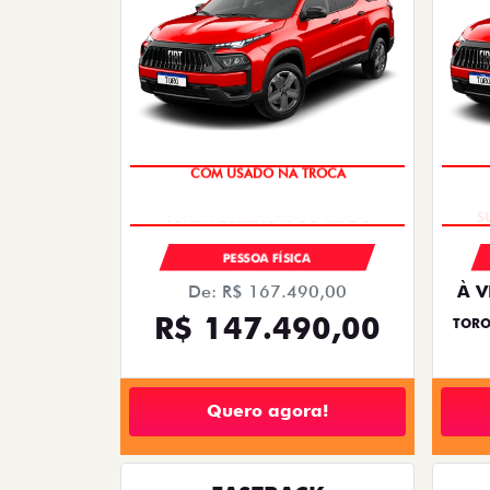
COM USADO NA TROCA
PESSOA FÍSICA
De: R$ 167.490,00
À V
R$ 147.490,00
TORO
Quero agora!