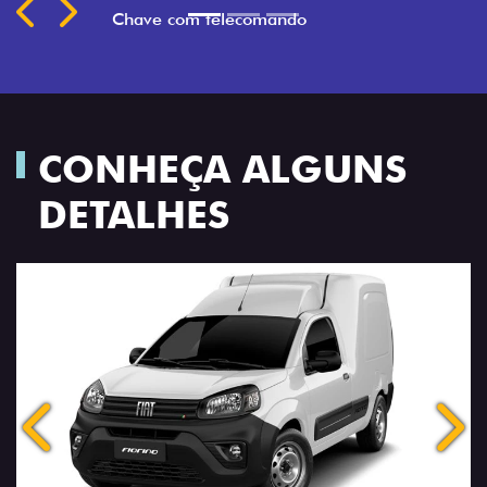
CONHEÇA ALGUNS
DETALHES
Anterior
Próx