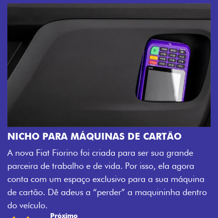
CHAVE COM TELEC
Agora, a chave da sua nov
UINAS DE CARTÃO
veículo também à distânci
i criada para ser sua grande
fechadura. São detalhes 
de vida. Por isso, ela agora
mais fluidez para o seu di
exclusivo para a sua máquina
Previous
Next
 “perder” a maquininha dentro