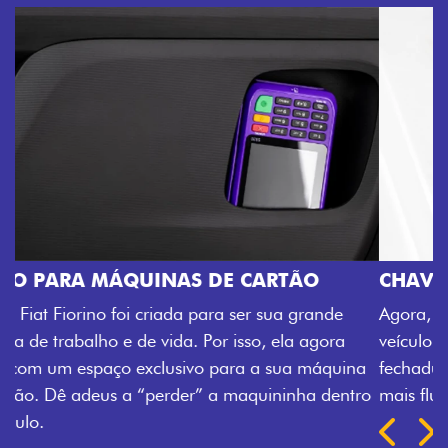
CHAVE COM TELECOMANDO
Agora, a chave da sua nova Fiorino pode abrir o
veículo também à distância, e não mais somente pela
fechadura. São detalhes como esse que trazem ainda
mais fluidez para o seu dia de trabalho.
Próximo
Previous
Next
Porta-luvas com iluminação