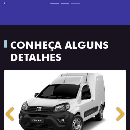
CONHEÇA ALGUNS
DETALHES
Anterior
Próx