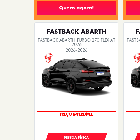
Quero agora!
FASTBACK ABARTH
F
FASTBACK ABARTH TURBO 270 FLEX AT
FASTB
2026
2026/2026
TAXA ZERO
PREÇO IMPERDÍVEL
PESSOA FÍSICA