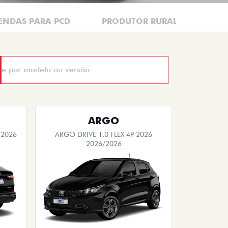
ENDAS PARA PCD
PRODUTOR RURAL
CNP
ARGO
 2026
ARGO DRIVE 1.0 FLEX 4P 2026
2026/2026