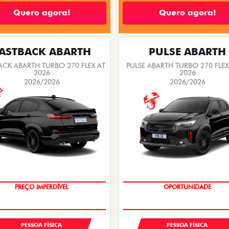
Quero agora!
Quero agora!
ASTBACK ABARTH
PULSE ABARTH
ACK ABARTH TURBO 270 FLEX AT
PULSE ABARTH TURBO 270 FLEX
2026
2026
2026/2026
2026/2026
TAXA ZERO
PREÇO IMPERDÍVEL
OPORTUNIDADE
SAIA DE FIAT 0KM
PESSOA FÍSICA
PESSOA FÍSICA